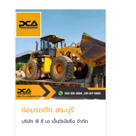
ซ่อมรถตัก สระบุรี
บริษัท พี ซี เอ เอ็นจิเนียริ่ง จำกัด