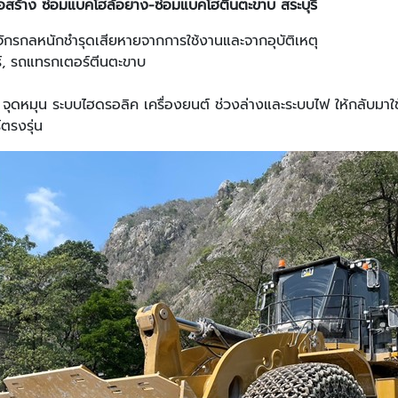
อสร้าง ซ่อมแบคโฮล้อยาง-ซ่อมแบคโฮตีนตะขาบ สระบุรี
จักรกลหนักชำรุดเสียหายจากการใช้งานและจากอุบัติเหตุ
์, รถแทรกเตอร์ตีนตะขาบ
ี๋ จุดหมุน ระบบไฮดรอลิค เครื่องยนต์ ช่วงล่างและระบบไฟ ให้กลับมา
ตรงรุ่น